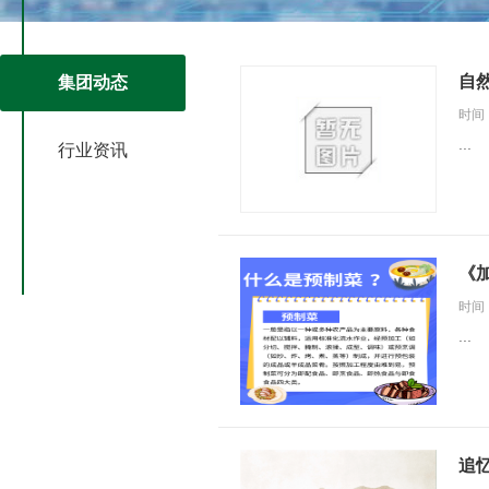
自
集团动态
时间：
...
行业资讯
《
时间：
...
追