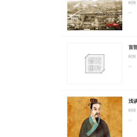
时间：
...
首
时间：
...
浅
时间：
...